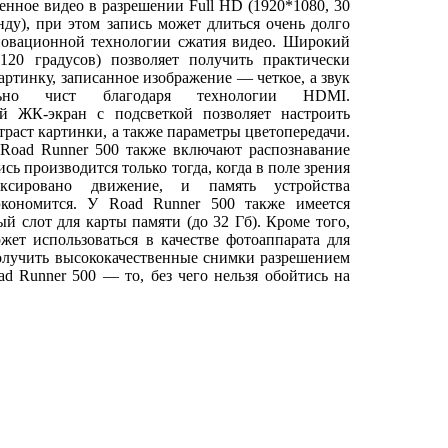
енное видео в разрешении Full HD (1920*1080, 30
нду), при этом запись может длиться очень долго
новационной технологии сжатия видео. Широкий
(120 градусов) позволяет получить практически
ртинку, записанное изображение — четкое, а звук
ьно чист благодаря технологии HDMI.
 ЖК-экран с подсветкой позволяет настроить
нтраст картинки, а также параметры цветопередачи.
Road Runner 500 также включают распознавание
сь производится только тогда, когда в поле зрения
ксировано движение, и память устройства
экономится. У Road Runner 500 также имеется
й слот для карты памяти (до 32 Гб). Кроме того,
жет использоваться в качестве фотоаппарата для
получить высококачественные снимки разрешением
d Runner 500 — то, без чего нельзя обойтись на