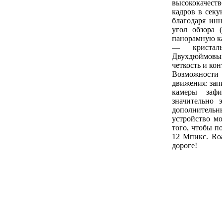
высококачеств
кадров в секу
благодаря ин
угол обзора 
панорамную ка
— кристал
Двухдюймовый
четкость и ко
Возможности 
движения: запи
камеры зафи
значительно 
дополнительны
устройство мо
того, чтобы 
12 Мпикс. Roa
дороге!