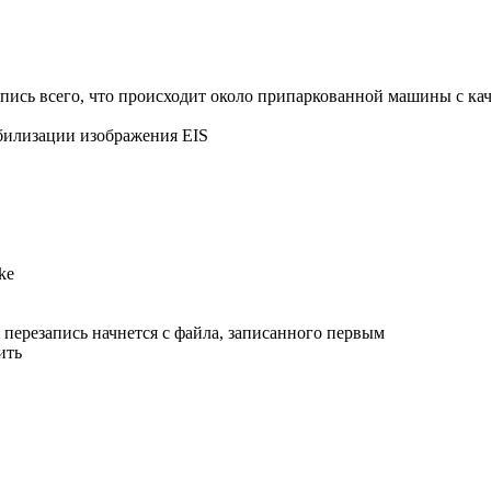
апись всего, что происходит около припаркованной машины с ка
абилизации изображения EIS
ke
, перезапись начнется с файла, записанного первым
ить