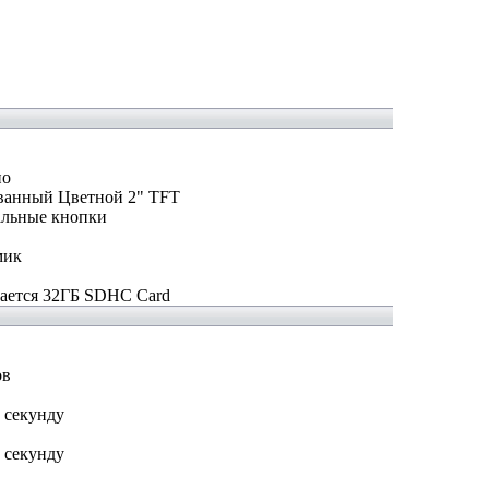
но
ванный Цветной 2" TFT
льные кнопки
мик
ается 32ГБ SDHC Card
ов
в секунду
в секунду