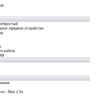
ий
ребристый
ное зарядное устройство
ор
ь
о кабель
MI
иевая
си - Max 2.5ч